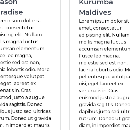
ason
Kurumba
radise
Maldives
em ipsum dolor sit
Lorem ipsum dolor sit
t, consectetur
amet, consectetur
iscing elit. Nullam
adipiscing elit. Nullam
lis magna luctus
mollis magna luctus
umsan elementum.
accumsan elementu
ce leo magna,
Fusce leo magna,
estie sed est non,
molestie sed est non,
nia lobortis odio. Morbi
lacinia lobortis odio. M
lentesque volutpat
pellentesque volutpa
, eget laoreet ex
nisi, eget laoreet ex
natis in. Cras
venenatis in. Cras
smod justo a augue
euismod justo a augu
vida sagittis. Donec
gravida sagittis. Donec
ibus justo sed ultrices
dapibus justo sed ultr
rum. Donec ut gravida
rutrum. Donec ut gra
m, in imperdiet mauris.
diam, in imperdiet mau