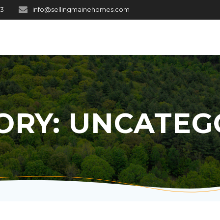
03
info@sellingmainehomes.com
ORY:
UNCATEG