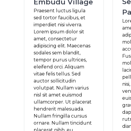
Se
Embudu Village
Praesent luctus ligula
Pa
sed tortor faucibus, et
Lor
imperdiet nisi viverra.
ame
Lorem ipsum dolor sit
adip
amet, consectetur
mol
adipiscing elit. Maecenas
acc
sodales sem blandit,
Fus
tempor purus ultrices,
mol
eleifend orci. Aliquam
laci
vitae felis tellus. Sed
pel
auctor sollicitudin
nisi
volutpat. Nullam varius
vene
nisl sit amet euismod
eui
ullamcorper. Ut placerat
gra
hendrerit malesuada.
dap
Nullam fringilla cursus
rut
ornare. Nullam tincidunt
dia
placerat nibh, eu…